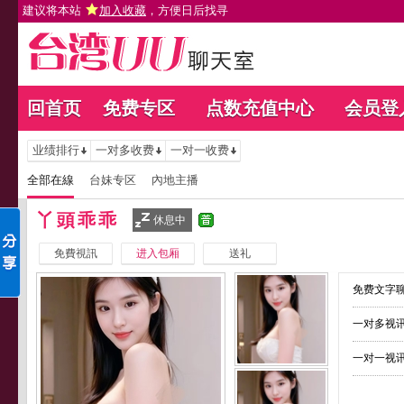
建议将本站
加入收藏
，方便日后找寻
回首页
免费专区
点数充值中心
会员登
业绩排行
一对多收费
一对一收费
全部在線
台妹专区
內地主播
丫頭乖乖
休息中
免費視訊
进入包厢
送礼
免费文字聊
一对多视讯
一对一视讯