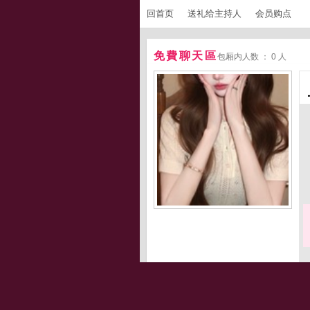
回首页
送礼给主持人
会员购点
免費聊天區
包厢内人数 ： 0 人