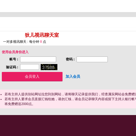
您即将进入 [
狄儿视讯聊天室
]
一对多视讯聊天 : 每分钟
8
点
使用会员身份进入
帐号 :
密码 :
验证码 :
加入会员
若有主持人提供别站网址拉您到别网站，请将聊天记录提供我们，经查属实网站会免费赠送
若有主持人要求会员直接汇钱给她，请勿汇钱，请会员记录聊天内容或留下主持人银行帐
将免费赠送2000点。